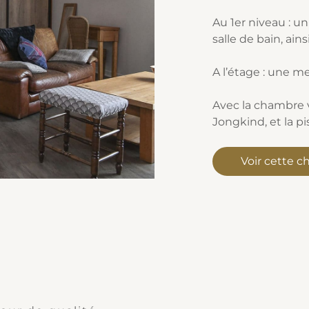
Au 1er niveau : u
salle de bain, ain
A l’étage : une m
Avec la chambre 
Jongkind, et la pi
Voir cette 