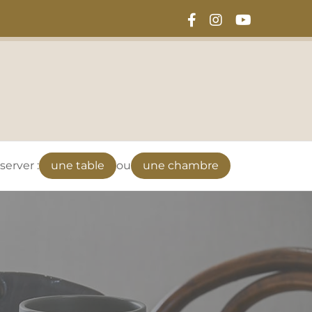
server :
une table
ou
une chambre