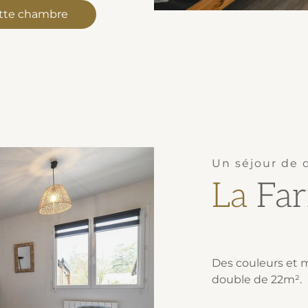
ette chambre
Un séjour de 
La
Far
Des couleurs et 
double de 22m².